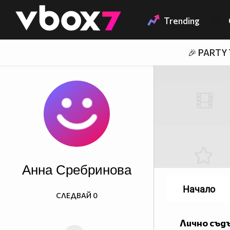
Member of
👾
Trending
🎉 PARTY
Анна Сребринова
Начало
СЛЕДВАЙ
0
Лично съд