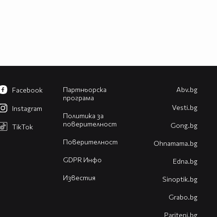
Партньорска
Abv.bg
Facebook
програма
Vesti.bg
Instagram
Политика за
поверителност
Gong.bg
TikTok
Поверителност
Оhnamama.bg
GDPR Инфо
Edna.bg
Известия
Sinoptik.bg
Grabo.bg
Pariteni.bg