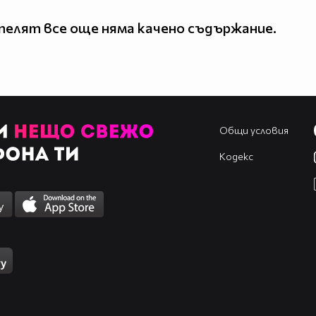
елят все още няма качено съдържание.
Общи условия
Кодекс