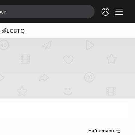
🌈LGBTQ
Най-стари