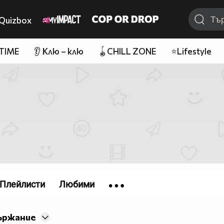
Quizbox
 TIME
👂 Клю – клю
🪀CHILL ZONE
⭐Lifestyle
Плейлисти
Любими
ържание