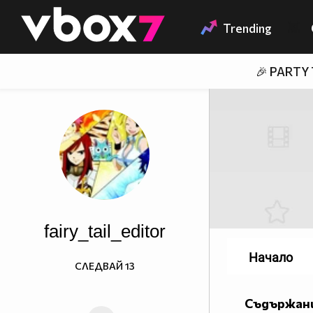
Member of
👾
Trending
🎉 PARTY
fairy_tail_editor
Начало
СЛЕДВАЙ
13
Съдържани