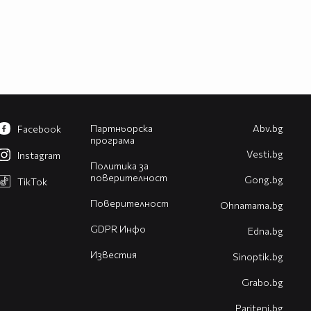
Партньорска
Abv.bg
Facebook
програма
Vesti.bg
Instagram
Политика за
поверителност
Gong.bg
TikTok
Поверителност
Оhnamama.bg
GDPR Инфо
Edna.bg
Известия
Sinoptik.bg
Grabo.bg
Pariteni.bg