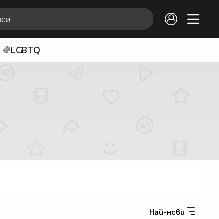
🌈LGBTQ
Най-нови