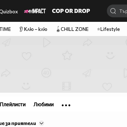
Quizbox
 TIME
👂 Клю – клю
🪀CHILL ZONE
⭐Lifestyle
Плейлисти
Любими
е за приятели