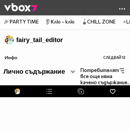
Member of
👾
🎉 PARTY TIME
👂 Клю – клю
🪀CHILL ZONE
⭐Li
fairy_tail_editor
Инфо
СЛЕДВАЙ
13
Потребителят
Лично съдържание
все още няма
качено съдържание.