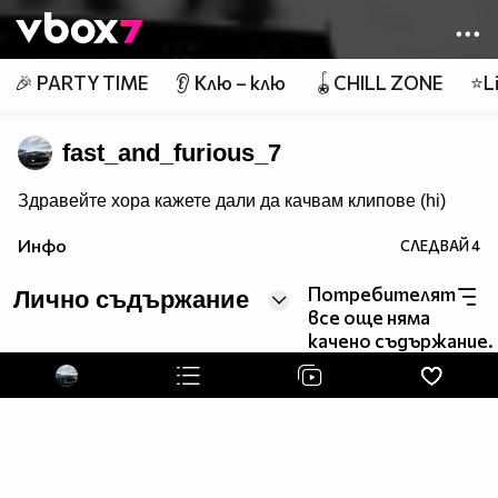
Member of
👾
🎉 PARTY TIME
👂 Клю – клю
🪀CHILL ZONE
⭐Li
fast_and_furious_7
Здравейте хора кажете дали да качвам клипове (hi)
Инфо
СЛЕДВАЙ
4
Потребителят
Лично съдържание
все още няма
качено съдържание.