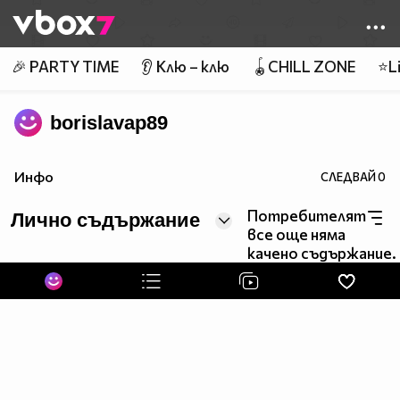
Member of
👾
🎉 PARTY TIME
👂 Клю – клю
🪀CHILL ZONE
⭐Li
borislavap89
Инфо
СЛЕДВАЙ
0
Потребителят
Лично съдържание
все още няма
качено съдържание.