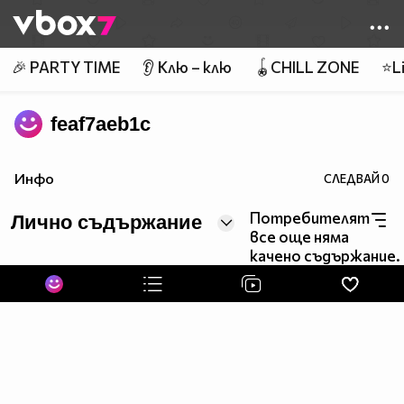
Member of
👾
🎉 PARTY TIME
👂 Клю – клю
🪀CHILL ZONE
⭐Li
feaf7aeb1c
Инфо
СЛЕДВАЙ
0
Потребителят
Лично съдържание
все още няма
качено съдържание.