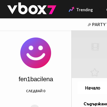
Member of
👾
Trending
🎉 PARTY
fen1bacilena
Начало
СЛЕДВАЙ
0
Съдържани