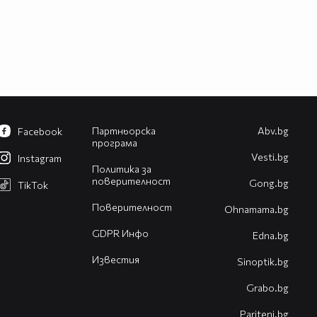
Партньорска
Abv.bg
Facebook
програма
Vesti.bg
Instagram
Политика за
поверителност
Gong.bg
TikTok
Поверителност
Оhnamama.bg
GDPR Инфо
Edna.bg
Известия
Sinoptik.bg
Grabo.bg
Pariteni.bg