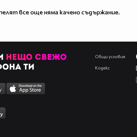
елят все още няма качено съдържание.
Общи условия
Кодекс