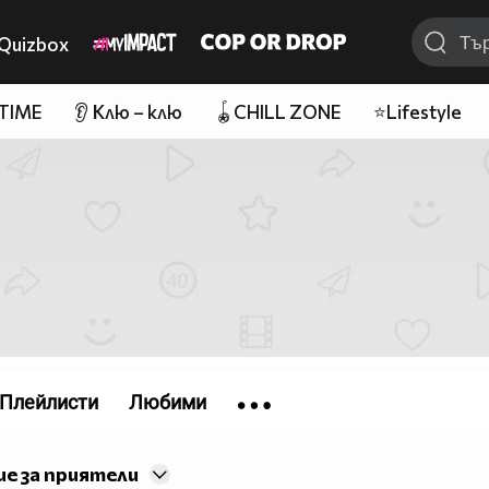
Quizbox
 TIME
👂 Клю – клю
🪀CHILL ZONE
⭐Lifestyle
Плейлисти
Любими
е за приятели