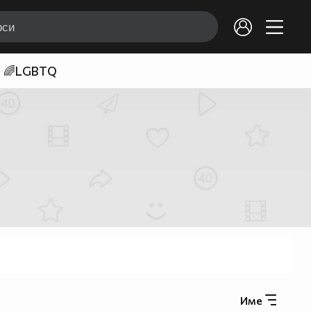
🌈LGBTQ
Име