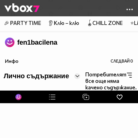
Member of
👾
🎉 PARTY TIME
👂 Клю – клю
🪀CHILL ZONE
⭐Li
fen1bacilena
Инфо
СЛЕДВАЙ
0
Потребителят
Лично съдържание
все още няма
качено съдържание.