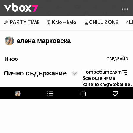
Member of
👾
🎉 PARTY TIME
👂 Клю – клю
🪀CHILL ZONE
⭐Li
елена марковска
Инфо
СЛЕДВАЙ
0
Потребителят
Лично съдържание
все още няма
качено съдържание.