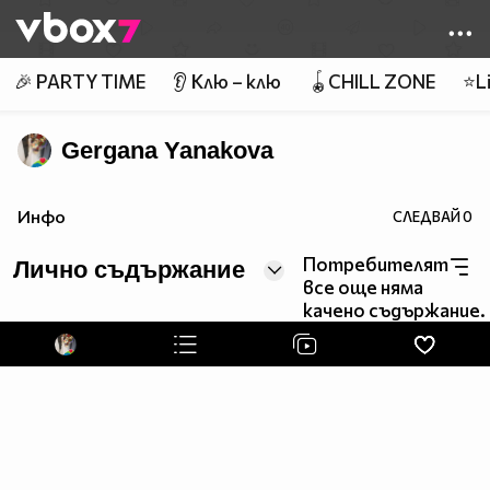
Member of
👾
🎉 PARTY TIME
👂 Клю – клю
🪀CHILL ZONE
⭐Li
Gergana Yanakova
Инфо
СЛЕДВАЙ
0
Потребителят
Лично съдържание
все още няма
качено съдържание.