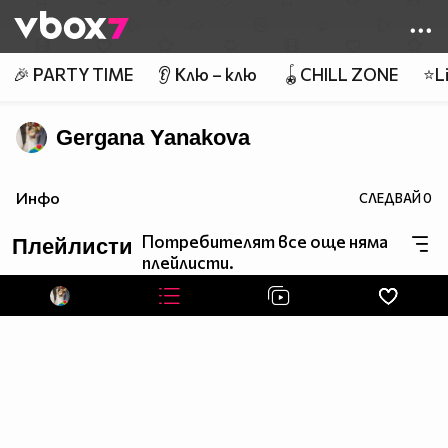
Member of
👾
🎉 PARTY TIME
👂 Клю – клю
🪀CHILL ZONE
⭐Li
Gergana Yanakova
Инфо
СЛЕДВАЙ
0
Потребителят все още няма
Плейлисти
плейлисти.