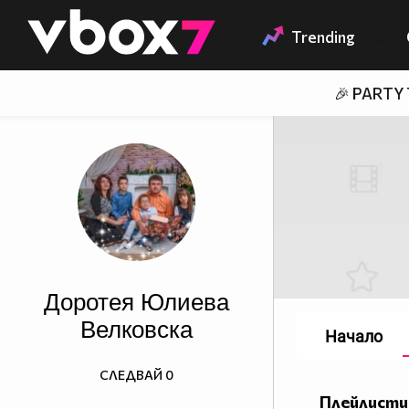
Member of
👾
Trending
🎉 PARTY
Доротея Юлиева
Велковска
Начало
СЛЕДВАЙ
0
Плейлисти