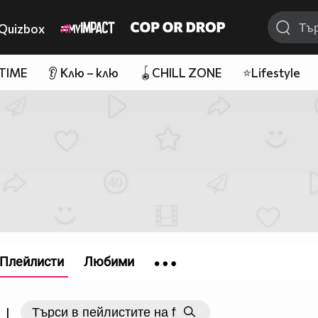
Quizbox
 TIME
👂 Клю – клю
🪀CHILL ZONE
⭐Lifestyle
Плейлисти
Любими
|