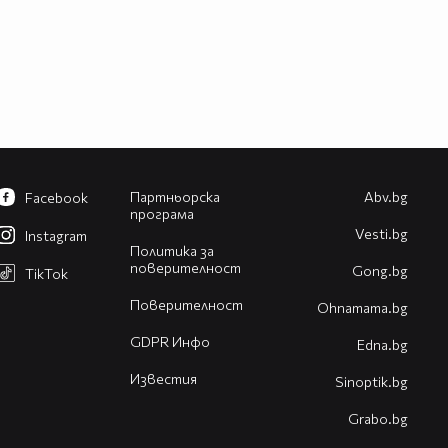
Партньорска
Abv.bg
Facebook
програма
Vesti.bg
Instagram
Политика за
поверителност
Gong.bg
TikTok
Поверителност
Оhnamama.bg
GDPR Инфо
Edna.bg
Известия
Sinoptik.bg
Grabo.bg