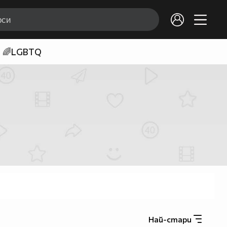
🌈LGBTQ
Най-стари