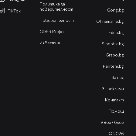
Политика за
поверителност
Gong.bg
TikTok
Поверителност
Оhnamama.bg
GDPR Инфо
Edna.bg
Известия
Sinoptik.bg
Grabo.bg
Pariteni.bg
За нас
За реклама
Контакт
Помощ
VBox7 блог
© 2026