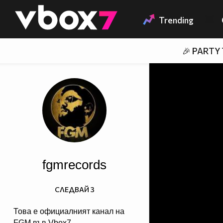
Member of
👾
Trending
🎉 PARTY
fgmrecords
СЛЕДВАЙ
3
Това е официалният канал на
FGM във Vbox7.