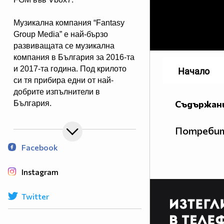
Музикална компания “Fantasy
Group Media” e най-бързо
развиващата се музикална
компания в България за 2016-та
и 2017-та година. Под крилото
Начало
си тя прибира едни от най-
добрите изпълнители в
Съдържани
България.
Не се страхува да
експериментира в стилово
Потребит
отношение и за нея няма нищо
Facebook
невъзможно.
Instagram
Twitter