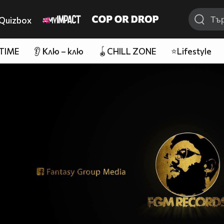
Quizbox
 TIME
👂 Клю – клю
🪀CHILL ZONE
⭐Lifestyle