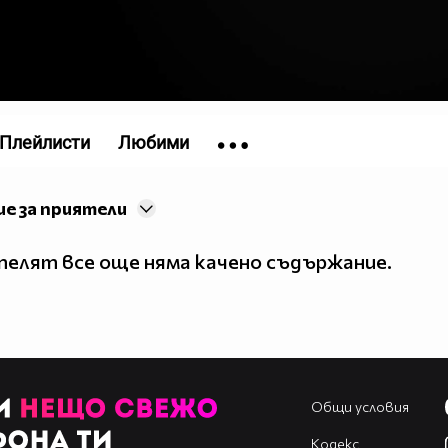
Плейлисти
Любими
е за приятели
елят все още няма качено съдържание.
Общи условия
Кодекс