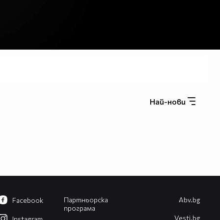
Най-нови
Партньорска
Abv.bg
Facebook
програма
Vesti.bg
Instagram