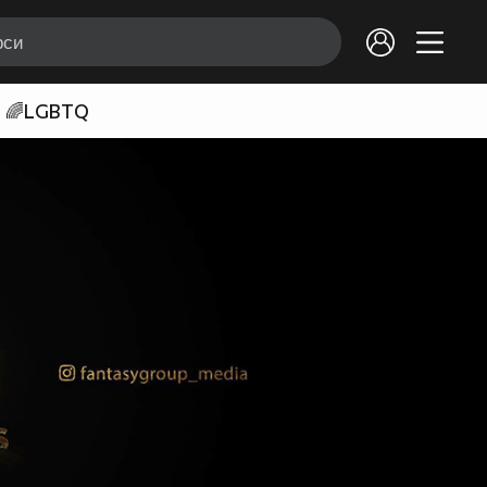
🌈LGBTQ