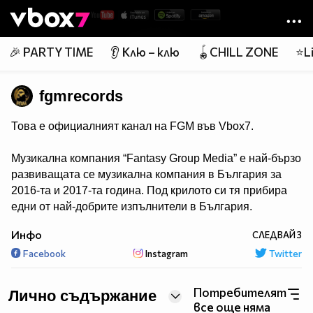
Member of
👾
🎉 PARTY TIME
👂 Клю – клю
🪀CHILL ZONE
⭐Li
fgmrecords
Това е официалният канал на FGM във Vbox7.
Музикална компания “Fantasy Group Media” e най-бързо
развиващата се музикална компания в България за
2016-та и 2017-та година. Под крилото си тя прибира
едни от най-добрите изпълнители в България.
Не се страхува да експериментира в стилово
Инфо
СЛЕДВАЙ
3
отношение и за нея няма нищо невъзможно.
Facebook
Instagram
Twitter
Потребителят
Лично съдържание
все още няма