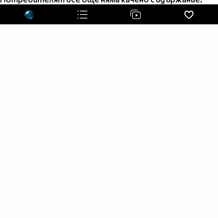
║║ ║║╔═╦╦╦═╗
║║ ║╚╣║║║║╩╣
╚╝ ╚═╩═╩═╩═╝
╔══╗
║╔╗║
║╚╝╠══╦╦══╦═╗
║╔╗║╔╗║║║║║╩╣
╚╝╚╩╝╚╩╩╩╩╩═╝
Favorite anime:Black Rock Shooter
ANIME LIST:
Black Rock Shooter
Fairy Tail
Soul Eater
MUNTO
Bleach
The Law Of Ueki
D.Gray Man