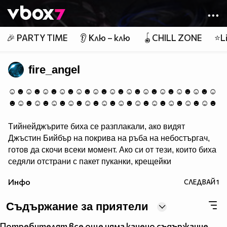
Member of
👾
🎉 PARTY TIME
👂 Клю – клю
🪀CHILL ZONE
⭐Li
fire_angel
☺☻☺☻☺☻☺☻☺☻☺☻☺☻☺☻☺☻☺☻☺☻☺☻☺
☻☺☻☺☻☺☻☺☻☺☻☺☻☺☻☺☻☺☻☺☻☺☻☺☻
Tийнейджърите биха се разплакали, ако видят
Джъстин Бийбър на покрива на ръба на небостъргач,
готов да скочи всеки момент. Ако си от тези, които биха
седяли отстрани с пакет пуканки, крещейки
"НАПРАВИ ЗАДНО САЛТО!!", копирай това и го
Инфо
СЛЕДВАЙ
1
постави в профила си.
Съдържание за приятели
╔╗ ╔╗
Потребителят все още няма качено съдържание.