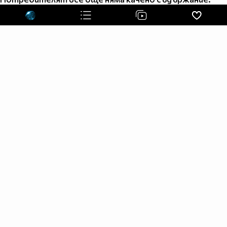
║║ ║║╔═╦╦╦═╗
║║ ║╚╣║║║║╩╣
╚╝ ╚═╩═╩═╩═╝
╔══╗
║╔╗║
║╚╝╠══╦╦══╦═╗
║╔╗║╔╗║║║║║╩╣
╚╝╚╩╝╚╩╩╩╩╩═╝
Favorite anime:Black Rock Shooter
ANIME LIST:
Black Rock Shooter
Fairy Tail
Soul Eater
MUNTO
Bleach
The Law Of Ueki
D.Gray Man