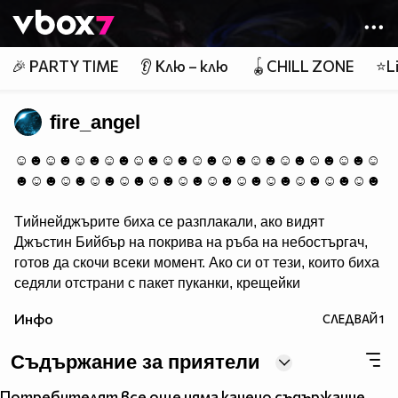
Member of
👾
🎉 PARTY TIME
👂 Клю – клю
🪀CHILL ZONE
⭐Li
fire_angel
☺☻☺☻☺☻☺☻☺☻☺☻☺☻☺☻☺☻☺☻☺☻☺☻☺
☻☺☻☺☻☺☻☺☻☺☻☺☻☺☻☺☻☺☻☺☻☺☻☺☻
Tийнейджърите биха се разплакали, ако видят
Джъстин Бийбър на покрива на ръба на небостъргач,
готов да скочи всеки момент. Ако си от тези, които биха
седяли отстрани с пакет пуканки, крещейки
"НАПРАВИ ЗАДНО САЛТО!!", копирай това и го
Инфо
СЛЕДВАЙ
1
постави в профила си.
Съдържание за приятели
╔╗ ╔╗
Потребителят все още няма качено съдържание.