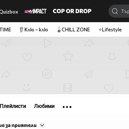
Quizbox
 TIME
👂 Клю – клю
🪀CHILL ZONE
⭐Lifestyle
Плейлисти
Любими
е за приятели