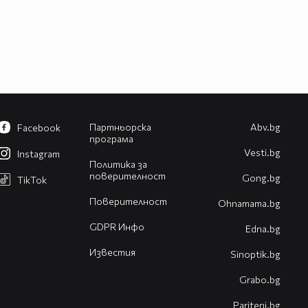
Партньорска
Abv.bg
Facebook
програма
Vesti.bg
Instagram
Политика за
поверителност
Gong.bg
TikTok
Поверителност
Оhnamama.bg
GDPR Инфо
Edna.bg
Известия
Sinoptik.bg
Grabo.bg
Pariteni.bg