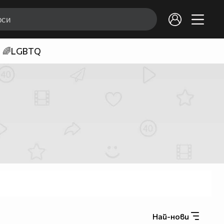
🌈LGBTQ
Най-нови