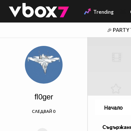
Member of
👾
Trending
🎉 PARTY
fl0ger
Начало
СЛЕДВАЙ
0
Съдържани