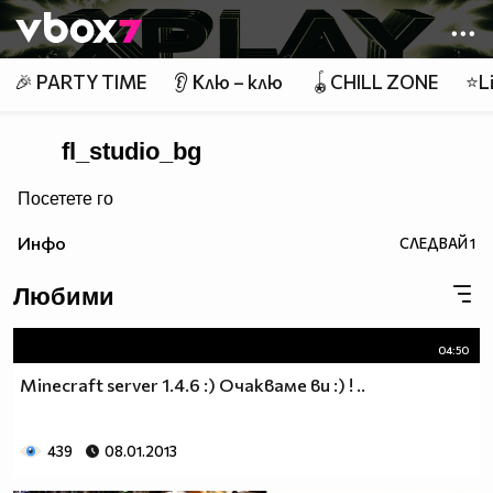
Member of
👾
🎉 PARTY TIME
👂 Клю – клю
🪀CHILL ZONE
⭐Li
fl_studio_bg
Посетете го
Инфо
СЛЕДВАЙ
1
Любими
04:50
Minecraft server 1.4.6 :) Очакваме ви :) ! ..
439
08.01.2013