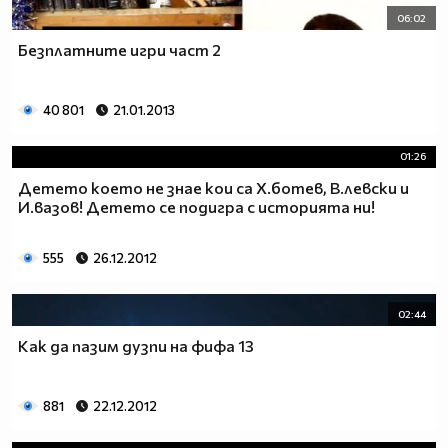
06:02
Безплатните игри част 2
40 801
21.01.2013
01:26
Детето което не знае кои са Х.ботев, В.левски и
И.вазов! Детето се подигра с историята ни!
555
26.12.2012
02:44
Как да пазим дузпи на фифа 13
881
22.12.2012