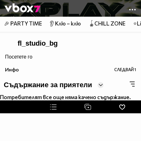
Member of
👾
🎉 PARTY TIME
👂 Клю – клю
🪀CHILL ZONE
⭐Li
fl_studio_bg
Посетете го
Инфо
СЛЕДВАЙ
1
Съдържание за приятели
Потребителят все още няма качено съдържание.