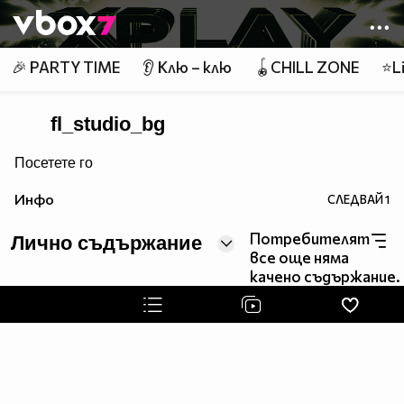
Member of
👾
🎉 PARTY TIME
👂 Клю – клю
🪀CHILL ZONE
⭐Li
fl_studio_bg
Посетете го
Инфо
СЛЕДВАЙ
1
Потребителят
Лично съдържание
все още няма
качено съдържание.