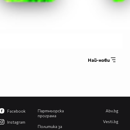
Най-нови
Партньорска
Abv.bg
Facebook
програма
Vesti.bg
Instagram
Политика за