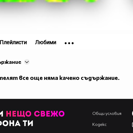
Плейлисти
Любими
ържание
елят все още няма качено съдържание.
Общи условия
Кодекс