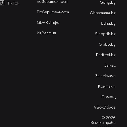
поверителност
Gong.bg
TikTok
Поверителност
Оhnamama.bg
GDPR Инфо
Edna.bg
Известия
Sinoptik.bg
Grabo.bg
Pariteni.bg
За нас
За реклама
Контакт
Помощ
VBox7 блог
© 2026
Всички права