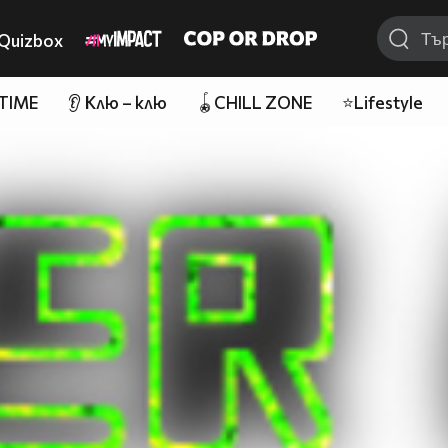
Quizbox
 TIME
👂 Клю – клю
🪀CHILL ZONE
⭐Lifestyle