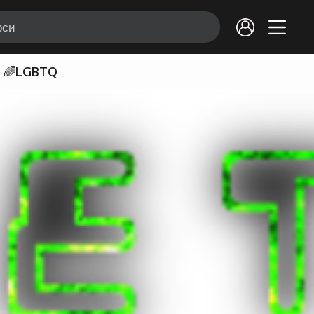
🌈LGBTQ