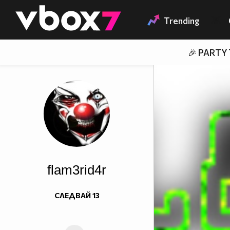
Member of
👾
Trending
🎉 PARTY
flam3rid4r
СЛЕДВАЙ
13