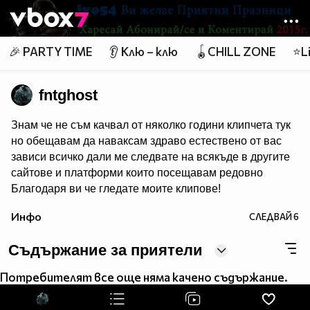
Member of
👾
🎉 PARTY TIME
👂 Клю – клю
🪀CHILL ZONE
⭐Li
fntghost
Знам че не съм качвал от няколко години клипчета тук
но обещавам да наваксам здраво естествено от вас
зависи всичко дали ме следвате на всякъде в другите
сайтове и платформи които посещавам редовно
Благодаря ви че гледате моите клипове!
Инфо
СЛЕДВАЙ
6
Съдържание за приятели
Потребителят все още няма качено съдържание.