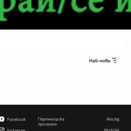
Най-нови
Партньорска
Abv.bg
Facebook
програма
Vesti.bg
Instagram