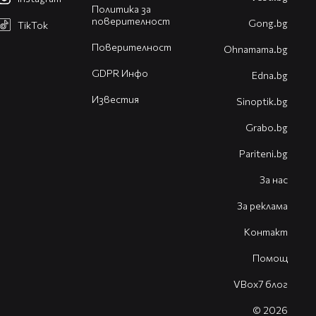
Политика за
поверителност
Gong.bg
TikTok
Поверителност
Оhnamama.bg
GDPR Инфо
Edna.bg
Известия
Sinoptik.bg
Grabo.bg
Pariteni.bg
За нас
За реклама
Контакт
Помощ
VBox7 блог
© 2026