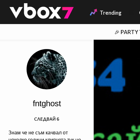
Member of
👾
Trending
🎉 PARTY
fntghost
СЛЕДВАЙ
6
Знам че не съм качвал от
няколко години клипчета тук но