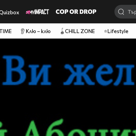
Quizbox
 TIME
👂 Клю – клю
🪀CHILL ZONE
⭐Lifestyle