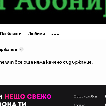
Плейлисти
Любими
ържание
елят все още няма качено съдържание.
Общи условия
Кодекс