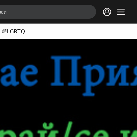
🌈LGBTQ