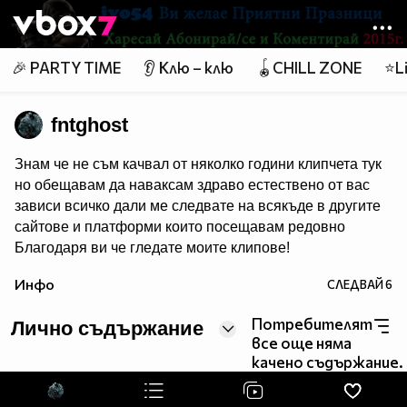
Member of
👾
🎉 PARTY TIME
👂 Клю – клю
🪀CHILL ZONE
⭐Li
fntghost
Знам че не съм качвал от няколко години клипчета тук
но обещавам да наваксам здраво естествено от вас
зависи всичко дали ме следвате на всякъде в другите
сайтове и платформи които посещавам редовно
Благодаря ви че гледате моите клипове!
Инфо
СЛЕДВАЙ
6
Потребителят
Лично съдържание
все още няма
качено съдържание.