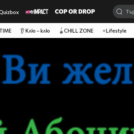
Quizbox
 TIME
👂 Клю – клю
🪀CHILL ZONE
⭐Lifestyle