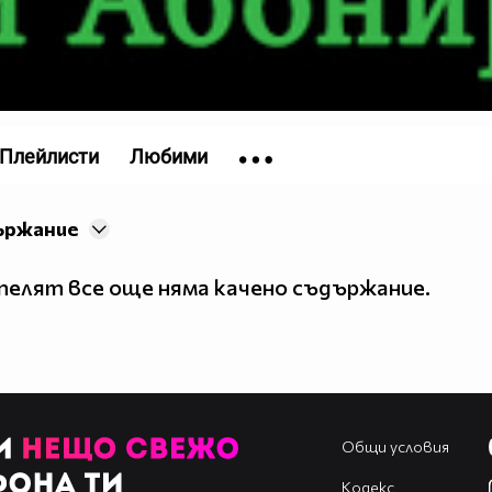
Плейлисти
Любими
ържание
елят все още няма качено съдържание.
Общи условия
Кодекс