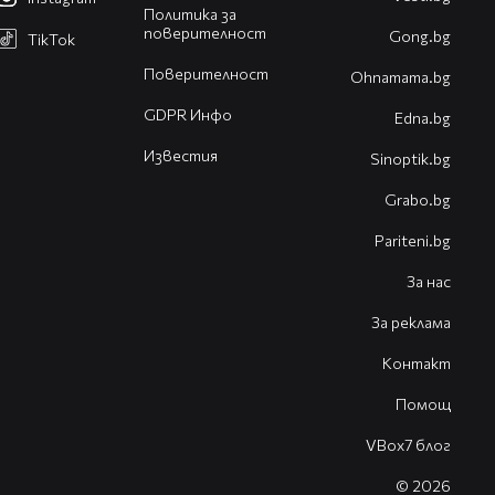
Политика за
поверителност
Gong.bg
TikTok
Поверителност
Оhnamama.bg
GDPR Инфо
Edna.bg
Известия
Sinoptik.bg
Grabo.bg
Pariteni.bg
За нас
За реклама
Контакт
Помощ
VBox7 блог
© 2026