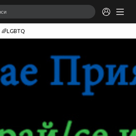
🌈LGBTQ