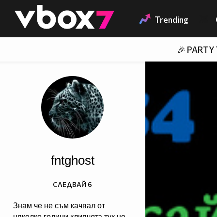
Member of
👾
Trending
🎉 PARTY
fntghost
СЛЕДВАЙ
6
Знам че не съм качвал от
няколко години клипчета тук но