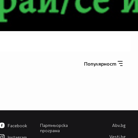
Популярност
Партньорска
Abv.bg
Facebook
програма
Vesti.bg
Instagram