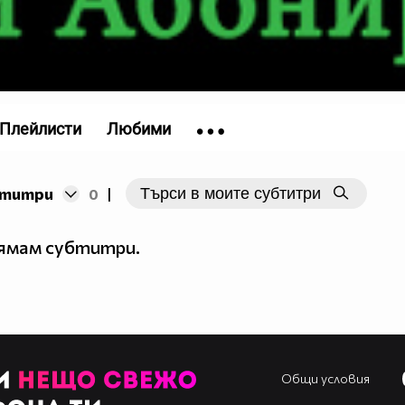
Плейлисти
Любими
бтитри
0
|
нямам субтитри.
Общи условия