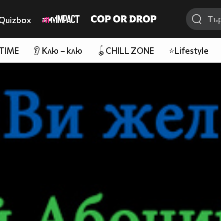
Quizbox
 TIME
👂 Клю – клю
🪀CHILL ZONE
⭐Lifestyle