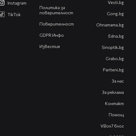
Vesti.bg
Instagram
Политика за
поверителност
Gong.bg
TikTok
Поверителност
Оhnamama.bg
GDPR Инфо
Edna.bg
Известия
Sinoptik.bg
Grabo.bg
Pariteni.bg
За нас
За реклама
Контакт
Помощ
VBox7 блог