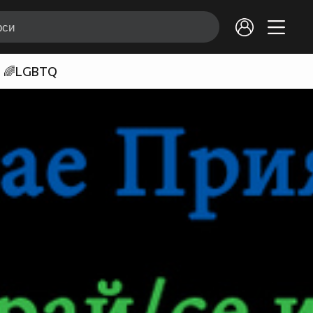
🌈LGBTQ