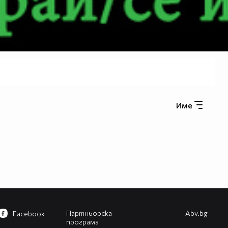
Име
Партньорска
Abv.bg
Facebook
програма