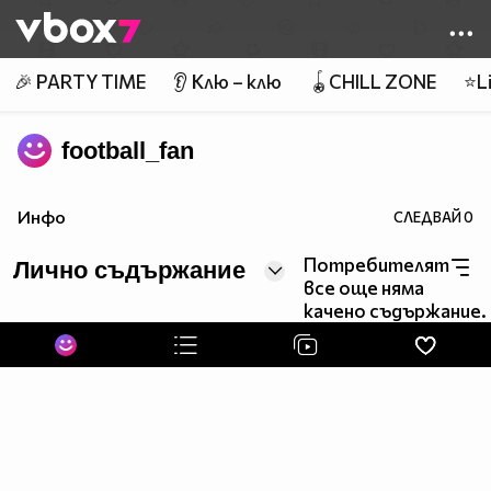
Member of
👾
🎉 PARTY TIME
👂 Клю – клю
🪀CHILL ZONE
⭐Li
football_fan
Инфо
СЛЕДВАЙ
0
Потребителят
Лично съдържание
все още няма
качено съдържание.