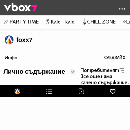
Member of
👾
🎉 PARTY TIME
👂 Клю – клю
🪀CHILL ZONE
⭐Li
foxx7
Инфо
СЛЕДВАЙ
0
Потребителят
Лично съдържание
все още няма
качено съдържание.