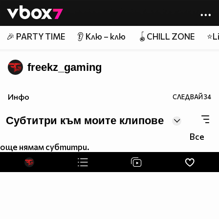
Member of
👾
🎉 PARTY TIME
👂 Клю – клю
🪀CHILL ZONE
⭐Li
freekz_gaming
Това е официалният Vbox7 профил на FreekZ Gaming.
Инфо
СЛЕДВАЙ
34
YouTube Channel
Субтитри към моите клипове
Instagram
Все
още нямам субтитри.