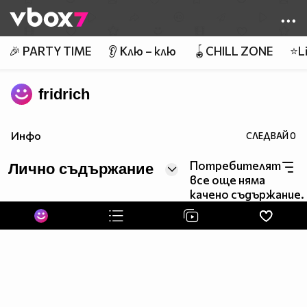
Member of
👾
🎉 PARTY TIME
👂 Клю – клю
🪀CHILL ZONE
⭐Li
fridrich
Инфо
СЛЕДВАЙ
0
Потребителят
Лично съдържание
все още няма
качено съдържание.