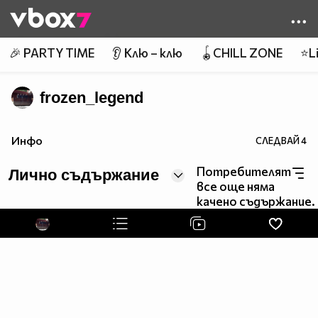
Member of
👾
🎉 PARTY TIME
👂 Клю – клю
🪀CHILL ZONE
⭐Li
frozen_legend
Инфо
СЛЕДВАЙ
4
Потребителят
Лично съдържание
все още няма
качено съдържание.