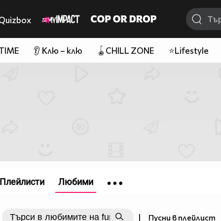
Quizbox
 TIME
👂 Клю – клю
🪀CHILL ZONE
⭐Lifestyle
Плейлисти
Любими
|
Пусни в плейлист