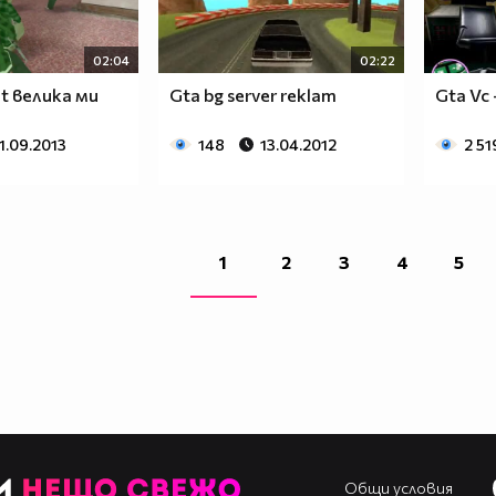
02:04
02:22
et велика ми
Gta bg server reklam
Gta Vc 
1.09.2013
148
13.04.2012
2 51
1
2
3
4
5
Общи условия