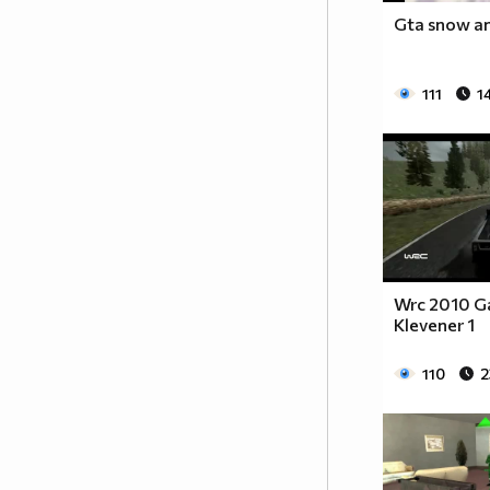
Gta snow a
111
1
Wrc 2010 Ga
Klevener 1
110
2