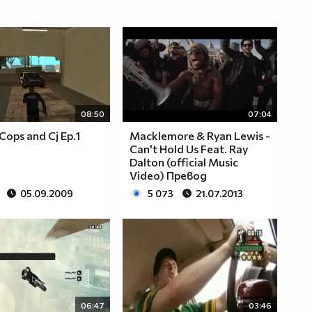
08:50
07:04
Cops and Cj Ep.1
Macklemore & Ryan Lewis -
Can't Hold Us Feat. Ray
Dalton (official Music
Video) Превод
05.09.2009
5 073
21.07.2013
06:47
03:46