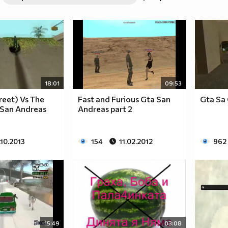
18:01
09:53
reet) Vs The
Fast and Furious Gta San
Gta Sa 
a San Andreas
Andreas part 2
.10.2013
154
11.02.2012
962
15:49
03:08