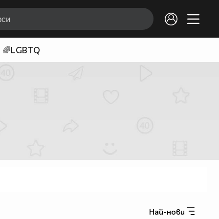
🌈LGBTQ
Най-нови