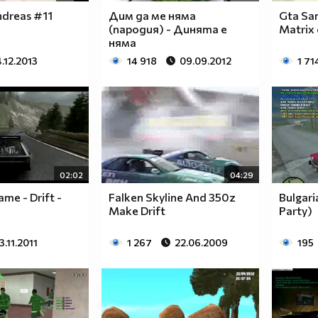
ndreas #11
Дим да ме няма
Gta Sa
(пародия) - Динята е
Matrix
няма
4.12.2013
14 918
09.09.2012
1 71
02:02
04:29
me - Drift -
Falken Skyline And 350z
Bulgari
Make Drift
Party)
3.11.2011
1 267
22.06.2009
195