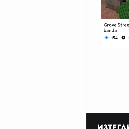
Grove Stre
banda
154
1