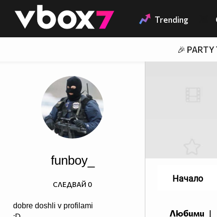
Member of
👾
Trending
🎉 PARTY
funboy_
Начало
СЛЕДВАЙ
0
dobre doshli v profilami
Любими
|
:D