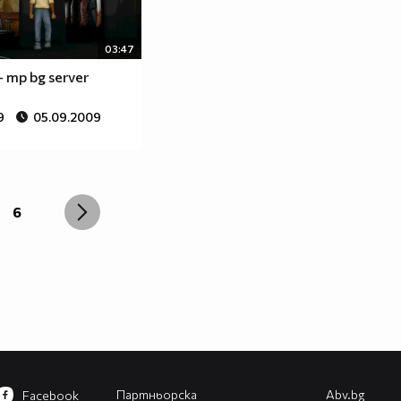
03:47
- mp bg server
9
05.09.2009
6
Партньорска
Abv.bg
Facebook