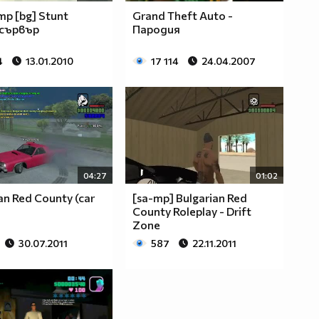
mp [bg] Stunt
Grand Theft Auto -
 сървър
Пародия
4
13.01.2010
17 114
24.04.2007
04:27
01:02
an Red County (car
[sa-mp] Bulgarian Red
County Roleplay - Drift
Zone
30.07.2011
587
22.11.2011