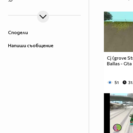
Сподели
Напиши съобщение
Cj (grove St
Ballas - Gt
51
31