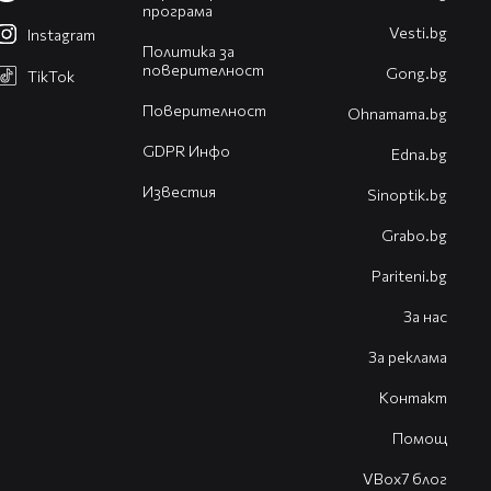
програма
Vesti.bg
Instagram
Политика за
поверителност
Gong.bg
TikTok
Поверителност
Оhnamama.bg
GDPR Инфо
Edna.bg
Известия
Sinoptik.bg
Grabo.bg
Pariteni.bg
За нас
За реклама
Контакт
Помощ
VBox7 блог