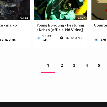
03:52
03:27
ke - malko
Young Bb young - Featuring
Counter
s Krisko [official Hd Video]
1 609
04.07.2013
03.04.2010
249
328
1
2
3
4
5