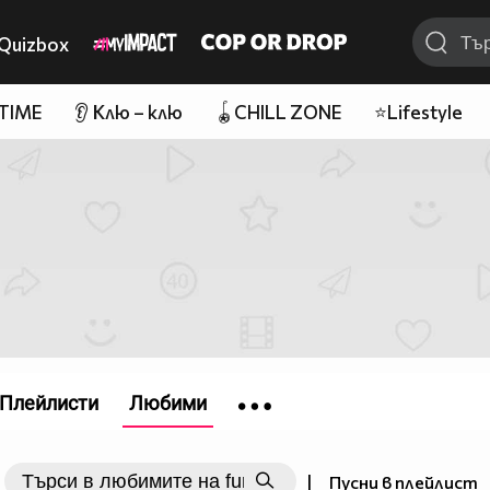
Quizbox
 TIME
👂 Клю – клю
🪀CHILL ZONE
⭐Lifestyle
Плейлисти
Любими
|
Пусни в плейлист