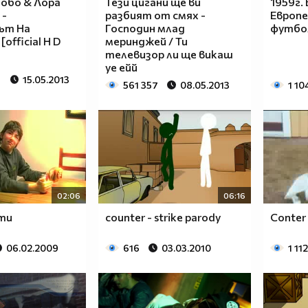
Бобо & Лора
Тези цигани ще ви
1959г.
 -
разбият от смях -
Eвропе
ът На
Господин млад
футбо
official H D
меринджей / Ти
телевизор ли ще викаш
уе ейй
15.05.2013
561 357
08.05.2013
1 10
02:06
06:16
оти
counter - strike parody
Conter 
06.02.2009
616
03.03.2010
1 112