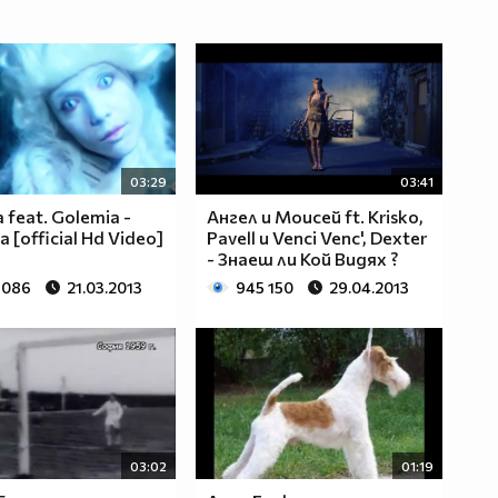
03:29
03:41
a feat. Golemia -
Ангел и Моисей ft. Krisko,
 [official Hd Video]
Pavell и Venci Venc', Dexter
- Знаеш ли Кой Видях ?
 086
21.03.2013
945 150
29.04.2013
03:02
01:19