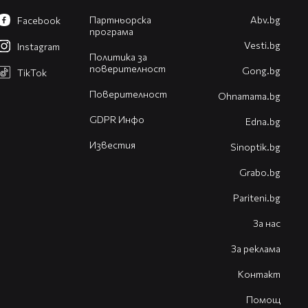
Партньорска
Abv.bg
Facebook
програма
Vesti.bg
Instagram
Политика за
поверителност
Gong.bg
TikTok
Поверителност
Оhnamama.bg
GDPR Инфо
Edna.bg
Известия
Sinoptik.bg
Grabo.bg
Pariteni.bg
За нас
За реклама
Контакт
Помощ