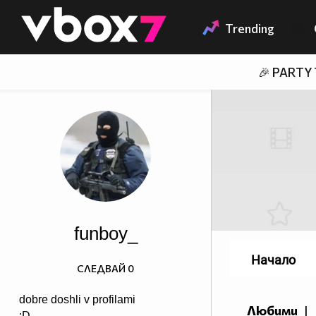
Member of
👾
Trending
🎉 PARTY
funboy_
Начало
СЛЕДВАЙ
0
dobre doshli v profilami
Любими
|
:D