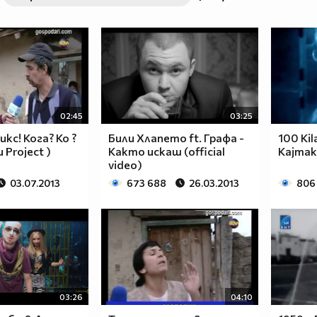
02:45
03:25
кс! Кога? Ко ?
Били Хлапето ft. Графа -
100 Kil
 Project )
Както искаш (official
Kajmaka
video)
03.07.2013
673 688
26.03.2013
806
03:26
04:10