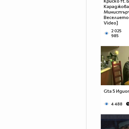
Криско ft. 
Караджова
Министър
Веселието [
Video]
2 025
985
Gta 5 Иди
4 488