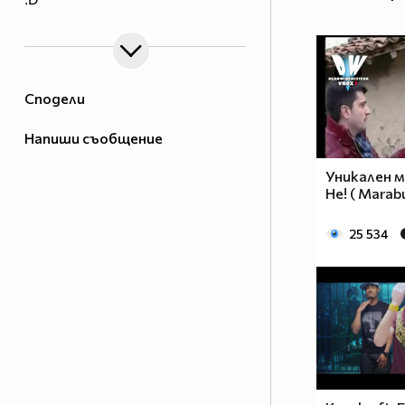
Сподели
Напиши съобщение
Уникaлeн ми
Не! ( Marabu
25 534