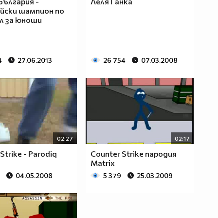
 България -
Леля Гaнка
йски шампион по
л за юноши
4
27.06.2013
26 754
07.03.2008
02:27
02:17
Strike - Parodiq
Counter Strike пародия
Matrix
04.05.2008
5 379
25.03.2009