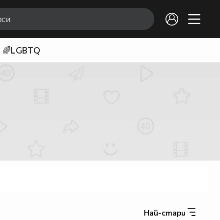
🌈LGBTQ
Най-стари