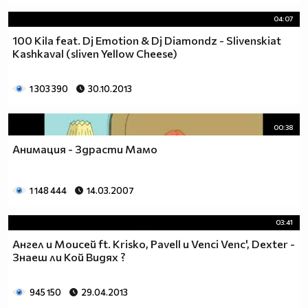
04:07
100 Kila feat. Dj Emotion & Dj Diamondz - Slivenskiat
Kashkaval (sliven Yellow Cheese)
1 303 390
30.10.2013
00:38
Анимация - Здрасти Мамо
1 148 444
14.03.2007
03:41
Ангел и Моисей ft. Krisko, Pavell и Venci Venc', Dexter -
Знаеш ли Кой Видях ?
945 150
29.04.2013