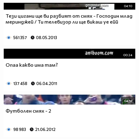
04:10
Тези цигани ще ви разбият от смях - Господин млад
меринджей / Ти телевизор ли ще викаш уе ейй
561 357
08.05.2013
00:24
Oпаа какво има там?
137 458
06.04.2011
04:53
Футболен смях - 2
98 983
21.06.2012