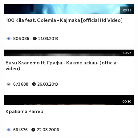
03:29
100 Kila feat. Golemia - Kajmaka [official Hd Video]
806 086
21.03.2013
03:25
Били Хлапето ft. Графа - Както искаш (official
video)
673 688
26.03.2013
00:30
Кравата Рапър
661 876
22.08.2006