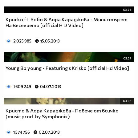
03:26
Криско ft. Бобо & Лора Караджова - Министърът
На Веселието [official H D Video]
2 025 985
15.05.2013
03:27
Young Bb young - Featuring s Krisko [official Hd Video]
1 609 249
04.07.2013
03:22
Кристо & Лора Караджова - Повече от всичко
(music prod. by Symphonix)
1 574 756
02.07.2013