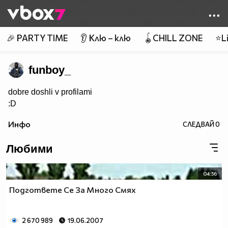
Member of
👾
🎉 PARTY TIME
👂 Клю – клю
🪀CHILL ZONE
⭐Li
funboy_
dobre doshli v profilami
:D
Инфо
СЛЕДВАЙ
0
Любими
04:56
Подгответе Се За Много Смях
2 670 989
19.06.2007