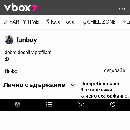
Member of
👾
🎉 PARTY TIME
👂 Клю – клю
🪀CHILL ZONE
⭐Li
funboy_
dobre doshli v profilami
:D
Инфо
СЛЕДВАЙ
0
Потребителят
Лично съдържание
все още няма
качено съдържание.