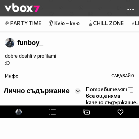
Member of
👾
🎉 PARTY TIME
👂 Клю – клю
🪀CHILL ZONE
⭐Li
funboy_
dobre doshli v profilami
:D
Инфо
СЛЕДВАЙ
0
Потребителят
Лично съдържание
все още няма
качено съдържание.