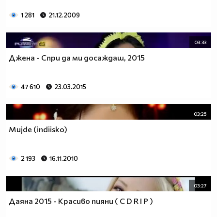
1 281
21.12.2009
03:33
Джена - Спри да ми досаждаш, 2015
47 610
23.03.2015
03:25
Mujde (indiisko)
2 193
16.11.2010
03:27
Даяна 2015 - Красиво пияни ( C D R I P )