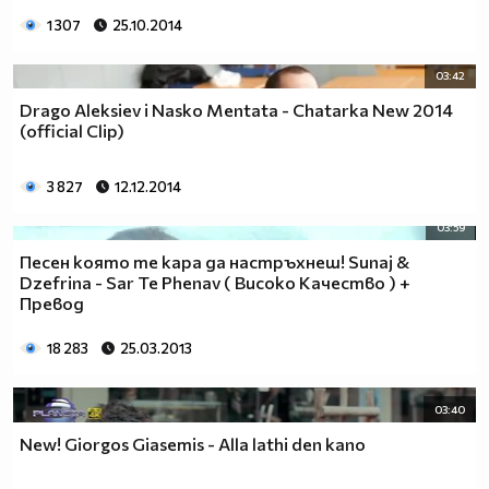
1 307
25.10.2014
03:42
Drago Aleksiev i Nasko Mentata - Chatarka New 2014
(official Clip)
3 827
12.12.2014
03:59
Песен която те кара да настръхнеш! Sunaj &
Dzefrina - Sar Te Phenav ( Високо Качество ) +
Превод
18 283
25.03.2013
03:40
New! Giorgos Giasemis - Alla lathi den kano