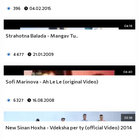
396
04.02.2015
04:18
Strahotna Balada - Mangav Tu..
4 477
21.01.2009
04:40
Sofi Marinova - Ah Le Le (original Video)
6 327
16.08.2008
03:38
New Sinan Hoxha - Vdeksha per ty (official Video) 2014