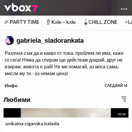
Member of
👾
🎉 PARTY TIME
👂 Клю – клю
🪀CHILL ZONE
⭐Li
gabriela_sladorankata
Разлчна съм да и какво от това, проблем ли има, кажи
го сега! Няма да спирам ще действам докрай, друг не
взирам, живота е рай! Не ми помагай, аз мога сама,
мисли му ти - аз нямам цена!
Инфо
СЛЕДВАЙ
14
Любими
03:49
unikalna ciganska balada