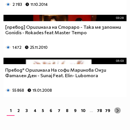
2 783
11.10.2014
03:28
[превод] Оригинала на Стораро - Така ме запомни
Gonidis - Rokades feat Master Tempo
1 472
25.11.2010
05:03
Превод* Оригинала На софи Маринова Онзи
Фатален Ден - Sunaj Feat. Elin- Lubomora
55 868
19.01.2008
1
2
3
4
5
6
7
8
9
10
...
78
79