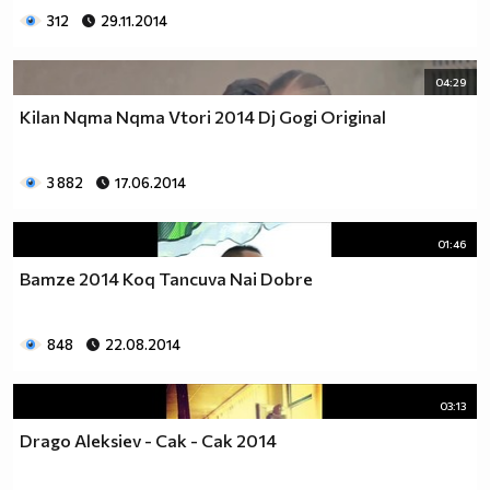
312
29.11.2014
04:29
Kilan Nqma Nqma Vtori 2014 Dj Gogi Original
3 882
17.06.2014
01:46
Bamze 2014 Koq Tancuva Nai Dobre
848
22.08.2014
03:13
Drago Aleksiev - Cak - Cak 2014