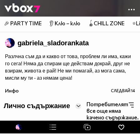
Member of
👾
🎉 PARTY TIME
👂 Клю – клю
🪀CHILL ZONE
⭐Li
gabriela_sladorankata
Разлчна съм да и какво от това, проблем ли има, кажи
го сега! Няма да спирам ще действам докрай, друг не
взирам, живота е рай! Не ми помагай, аз мога сама,
мисли му ти - аз нямам цена!
Инфо
СЛЕДВАЙ
14
Потребителят
Лично съдържание
все още няма
качено съдържание.