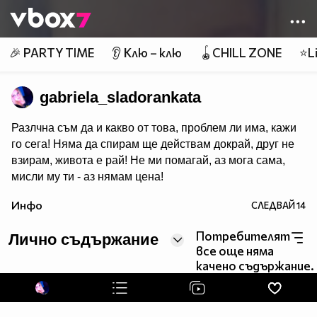
Member of
👾
🎉 PARTY TIME
👂 Клю – клю
🪀CHILL ZONE
⭐Li
gabriela_sladorankata
Разлчна съм да и какво от това, проблем ли има, кажи
го сега! Няма да спирам ще действам докрай, друг не
взирам, живота е рай! Не ми помагай, аз мога сама,
мисли му ти - аз нямам цена!
Инфо
СЛЕДВАЙ
14
Потребителят
Лично съдържание
все още няма
качено съдържание.