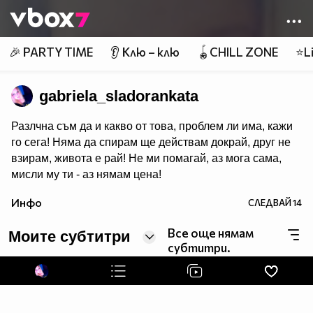
Member of
👾
🎉 PARTY TIME
👂 Клю – клю
🪀CHILL ZONE
⭐Li
gabriela_sladorankata
Разлчна съм да и какво от това, проблем ли има, кажи
го сега! Няма да спирам ще действам докрай, друг не
взирам, живота е рай! Не ми помагай, аз мога сама,
мисли му ти - аз нямам цена!
Инфо
СЛЕДВАЙ
14
Все още нямам
Моите субтитри
субтитри.