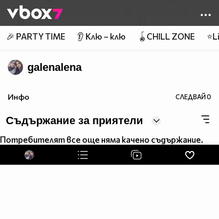
Member of
👾
🎉 PARTY TIME
👂 Клю – клю
🪀CHILL ZONE
⭐Li
galenalena
Инфо
СЛЕДВАЙ
0
Съдържание за приятели
Потребителят все още няма качено съдържание.