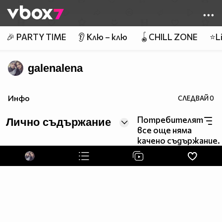
Member of
👾
🎉 PARTY TIME
👂 Клю – клю
🪀CHILL ZONE
⭐Li
galenalena
Инфо
СЛЕДВАЙ
0
Потребителят
Лично съдържание
все още няма
качено съдържание.