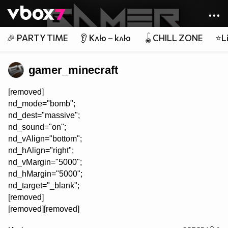
Member of
👾
🎉 PARTY TIME
👂 Клю – клю
🪀CHILL ZONE
⭐Li
gamer_minecraft
[removed]
nd_mode="bomb";
nd_dest="massive";
nd_sound="on";
nd_vAlign="bottom";
nd_hAlign="right";
nd_vMargin="5000";
nd_hMargin="5000";
nd_target="_blank";
[removed]
[removed][removed]
/>