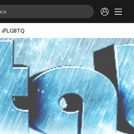
🌈LGBTQ