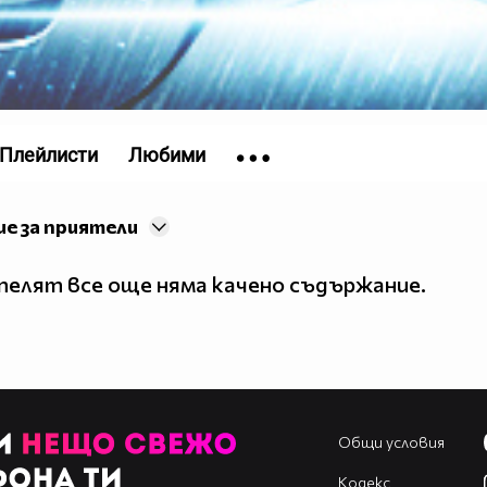
Плейлисти
Любими
е за приятели
елят все още няма качено съдържание.
Общи условия
Кодекс