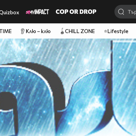
Quizbox
 TIME
👂 Клю – клю
🪀CHILL ZONE
⭐Lifestyle