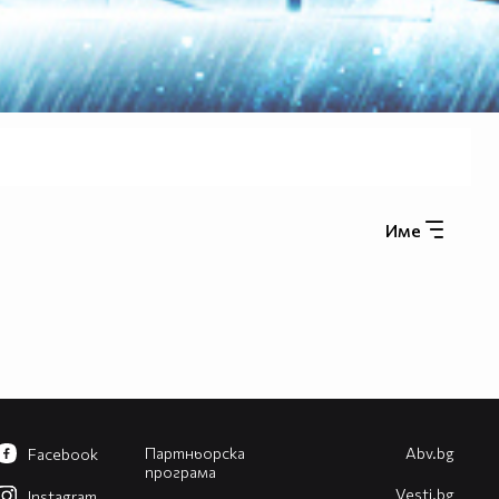
Име
Партньорска
Abv.bg
Facebook
програма
Vesti.bg
Instagram