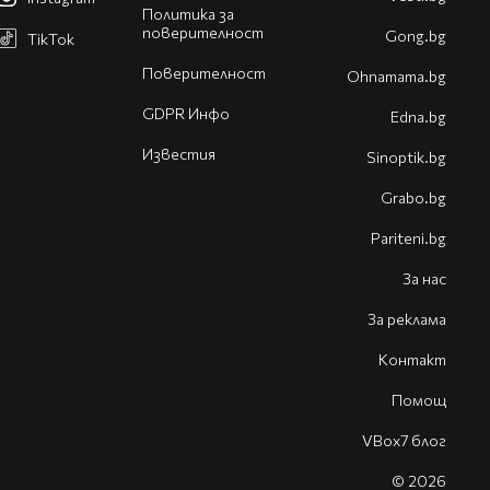
Политика за
поверителност
Gong.bg
TikTok
Поверителност
Оhnamama.bg
GDPR Инфо
Edna.bg
Известия
Sinoptik.bg
Grabo.bg
Pariteni.bg
За нас
За реклама
Контакт
Помощ
VBox7 блог
© 2026