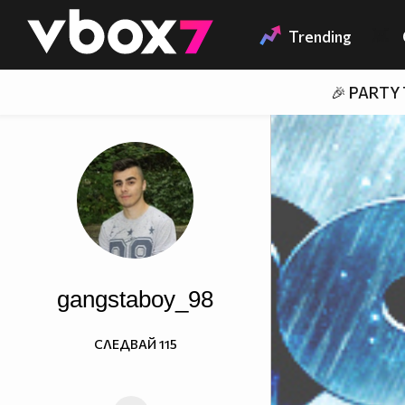
Member of
👾
Trending
🎉 PARTY
gangstaboy_98
СЛЕДВАЙ
115