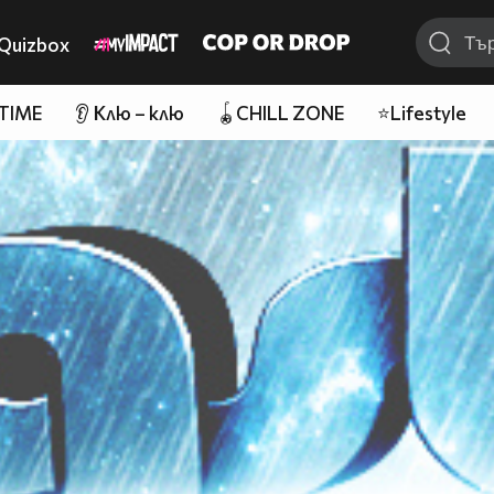
Quizbox
 TIME
👂 Клю – клю
🪀CHILL ZONE
⭐Lifestyle