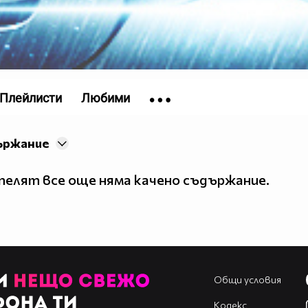
Плейлисти
Любими
ържание
елят все още няма качено съдържание.
Общи условия
Кодекс