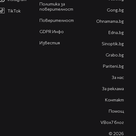
Политика за
поверителност
Gong.bg
TikTok
Поверителност
Оhnamama.bg
GDPR Инфо
Edna.bg
Известия
Sinoptik.bg
Grabo.bg
Pariteni.bg
За нас
За реклама
Контакт
Помощ
VBox7 блог
© 2026