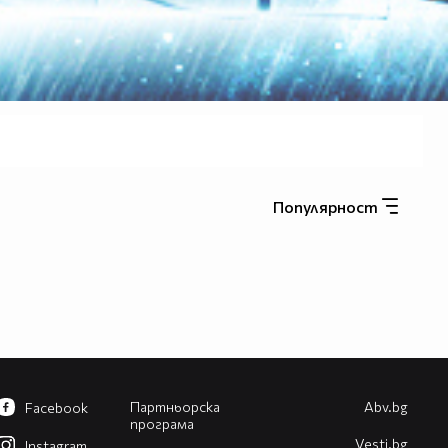
Популярност
Партньорска
Abv.bg
Facebook
програма
Vesti.bg
Instagram