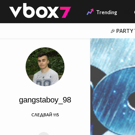
Member of
👾
Trending
🎉 PARTY
gangstaboy_98
СЛЕДВАЙ
115