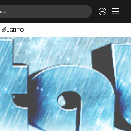
🌈LGBTQ