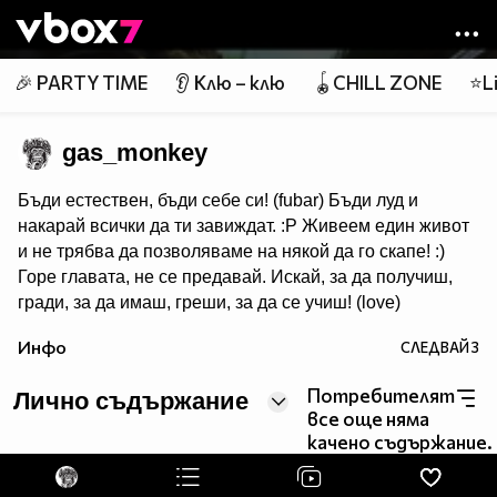
Member of
👾
🎉 PARTY TIME
👂 Клю – клю
🪀CHILL ZONE
⭐Li
gas_monkey
Бъди естествен, бъди себе си! (fubar) Бъди луд и
накарай всички да ти завиждат. :P Живеем един живот
и не трябва да позволяваме на някой да го скапе! :)
Горе главата, не се предавай. Искай, за да получиш,
гради, за да имаш, греши, за да се учиш! (love)
Да не ти пука какво говорят за теб, а щом говорят
Инфо
СЛЕДВАЙ
3
значи си една крачка пред тях! (handshake):)♪
Потребителят
Лично съдържание
все още няма
качено съдържание.