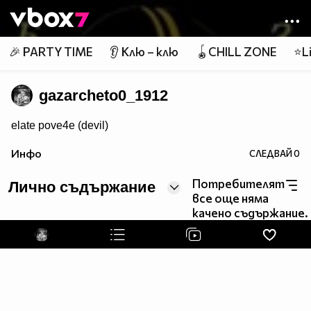
Member of
👾
🎉 PARTY TIME
👂 Клю – клю
🪀CHILL ZONE
⭐Li
gazarcheto0_1912
elate pove4e (devil)
Инфо
СЛЕДВАЙ
0
Потребителят
Лично съдържание
все още няма
качено съдържание.