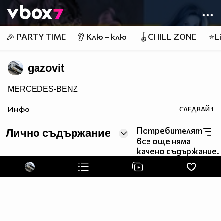
Member of
👾
🎉 PARTY TIME
👂 Клю – клю
🪀CHILL ZONE
⭐Li
gazovit
MERCEDES-BENZ
Инфо
СЛЕДВАЙ
1
Потребителят
Лично съдържание
все още няма
качено съдържание.