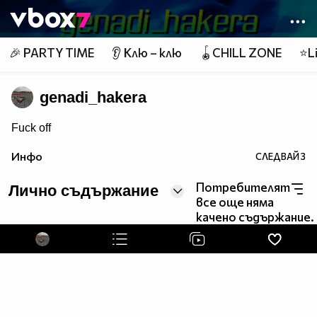
Member of
👾
🎉 PARTY TIME
👂 Клю – клю
🪀CHILL ZONE
⭐Li
genadi_hakera
Fuck off
Инфо
СЛЕДВАЙ
3
Потребителят
Лично съдържание
все още няма
качено съдържание.