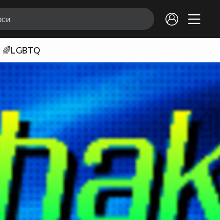
🌈LGBTQ