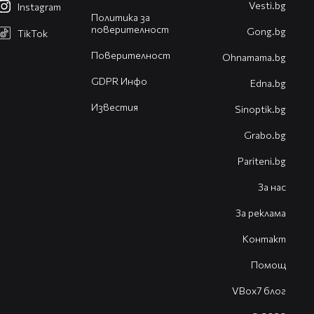
Vesti.bg
Instagram
Политика за
поверителност
Gong.bg
TikTok
Поверителност
Оhnamama.bg
GDPR Инфо
Edna.bg
Известия
Sinoptik.bg
Grabo.bg
Pariteni.bg
За нас
За реклама
Контакт
Помощ
VBox7 блог