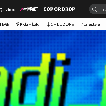
Quizbox
 TIME
👂 Клю – клю
🪀CHILL ZONE
⭐Lifestyle