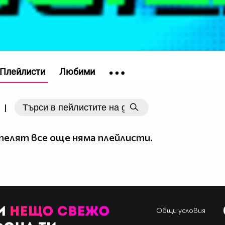
Плейлисти
Любими
|
елят все още няма плейлисти.
Общи условия