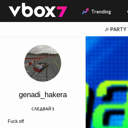
Member of
👾
Trending
🎉 PARTY
genadi_hakera
СЛЕДВАЙ
3
Fuck off