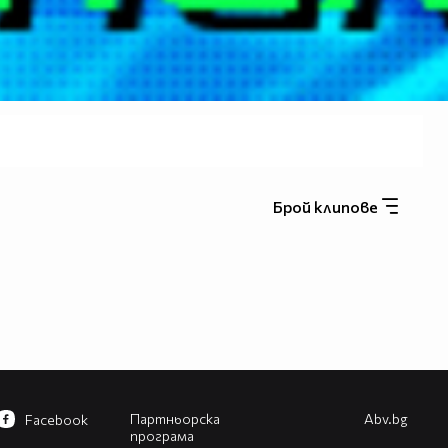
Брой клипове
Партньорска
Abv.bg
Facebook
програма